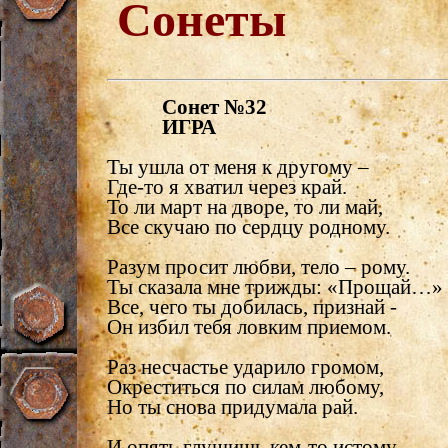
Сонеты
Сонет №32
ИГРА
Ты ушла от меня к другому –
Где-то я хватил через край.
То ли март на дворе, то ли май,
Все скучаю по сердцу родному.
Разум просит любви, тело – рому.
Ты сказала мне трижды: «Прощай…»
Все, чего ты добилась, признай -
Он избил тебя ловким приемом.
Раз несчастье ударило громом,
Окреститься по силам любому,
Но ты снова придумала рай.
И опять глушишь кем-то истому,