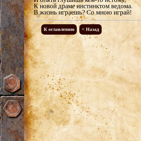
К новой драме инстинктом ведома.
В жизнь играешь? Со мною играй!
К оглавлению
< Назад