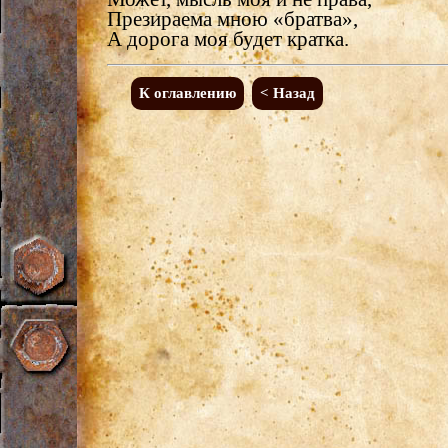
Презираема мною «братва»,
А дорога моя будет кратка.
К оглавлению
< Назад