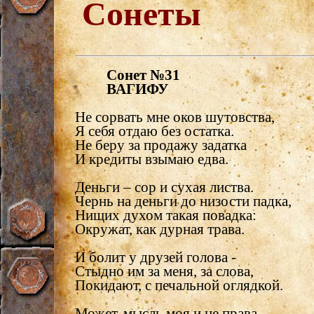
Сонеты
Сонет №31
ВАГИФУ
Не сорвать мне оков шутовства,
Я себя отдаю без остатка.
Не беру за продажу задатка
И кредиты взымаю едва.
Деньги – сор и сухая листва.
Чернь на деньги до низости падка,
Нищих духом такая повадка:
Окружат, как дурная трава.
И болит у друзей голова -
Стыдно им за меня, за слова,
Покидают, с печальной оглядкой.
Может, мысль моя и не права,