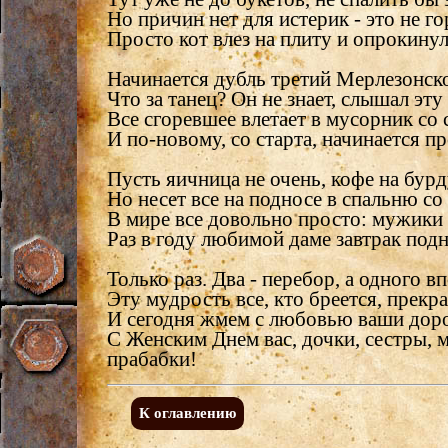
Но причин нет для истерик - это не го
Просто кот влез на плиту и опрокинул
Начинается дубль третий Мерлезонско
Что за танец? Он не знает, слышал эту
Все сгоревшее влетает в мусорник со
И по-новому, со старта, начинается пр
Пусть яичница не очень, кофе на бур
Но несет все на подносе в спальню со
В мире все довольно просто: мужики 
Раз в году любимой даме завтрак подн
Только раз. Два - перебор, а одного вп
Эту мудрость все, кто бреется, прекр
И сегодня жмем с любовью ваши доро
С Женским Днем вас, дочки, сестры, 
прабабки!
К оглавлению