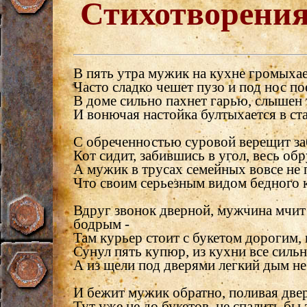
Стихотворени
В пять утра мужик на кухне громыхае
Часто сладко чешет пузо и под нос по
В доме сильно пахнет гарью, слышен 
И вонючая настойка бултыхается в ста
С обреченностью суровой верещит за
Кот сидит, забившись в угол, весь об
А мужик в трусах семейных вовсе не 
Что своим серьезным видом бедного к
Вдруг звонок дверной, мужчина мчит
бодрым -
Там курьер стоит с букетом дорогим,
Сунул пять купюр, из кухни все сильн
А из щели под дверями легкий дым не
И бежит мужик обратно, поливая две
Тут уже не до букетов, не спалить бы э